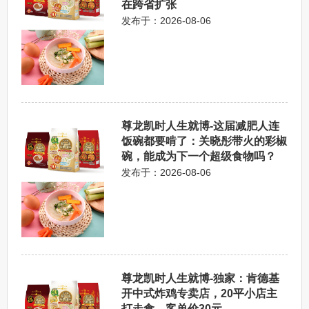
在跨省扩张
发布于：2026-08-06
尊龙凯时人生就博-这届减肥人连
饭碗都要啃了：关晓彤带火的彩椒
碗，能成为下一个超级食物吗？
发布于：2026-08-06
尊龙凯时人生就博-独家：肯德基
开中式炸鸡专卖店，20平小店主
打走食，客单价30元