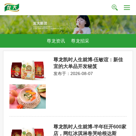
尊龙资讯
尊龙招采
尊龙凯时人生就博-伍敏谊：新佳
宜的大单品开发秘笈
发布于：2026-08-07
尊龙凯时人生就博-半年狂开600家
店，网红冰淇淋卷哭哈根达斯