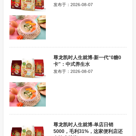
发布于：2026-08-07
尊龙凯时人生就博-新一代“0糖0
卡”：中式养生水
发布于：2026-08-07
尊龙凯时人生就博-单店日销
5000，毛利31%，这家便利店还