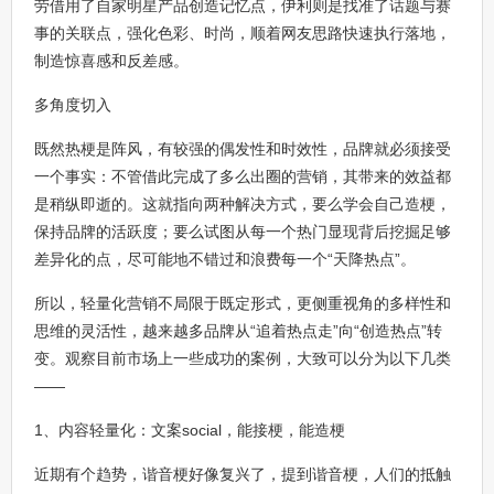
劳借用了自家明星产品创造记忆点，伊利则是找准了话题与赛
事的关联点，强化色彩、时尚，顺着网友思路快速执行落地，
制造惊喜感和反差感。
多角度切入
既然热梗是阵风，有较强的偶发性和时效性，品牌就必须接受
一个事实：不管借此完成了多么出圈的营销，其带来的效益都
是稍纵即逝的。这就指向两种解决方式，要么学会自己造梗，
保持品牌的活跃度；要么试图从每一个热门显现背后挖掘足够
差异化的点，尽可能地不错过和浪费每一个“天降热点”。
所以，轻量化营销不局限于既定形式，更侧重视角的多样性和
思维的灵活性，越来越多品牌从“追着热点走”向“创造热点”转
变。观察目前市场上一些成功的案例，大致可以分为以下几类
——
1、内容轻量化：文案social，能接梗，能造梗
近期有个趋势，谐音梗好像复兴了，提到谐音梗，人们的抵触