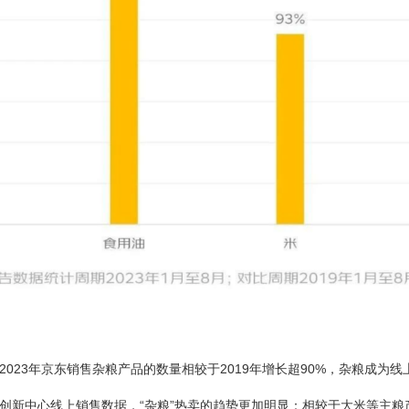
2023年京东销售杂粮产品的数量相较于2019年增长超90%，杂粮成为
创新中心线上销售数据，“杂粮”热卖的趋势更加明显：相较于大米等主粮产