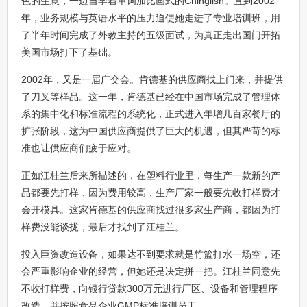
色的生意，一边自学着单词加比画式的Chinglish。直到2002
年，业务规模与英语水平的压力迫使她走进了专业培训班，用
了半年时间完成了外教主持的五级面试，为真正走出国门开拓
美国市场打下了基础。
2002年，又是一届广交会。肯德基的供应商找上门来，并提供
了刀叉等样品。这一年，肯德基已经在中国市场完成了管理体
系的集中化和标准流程的系统化，正式进入年增几百家餐厅的
扩张阶段，这为中国供应商提供了巨大的机遇，但其严苛的标
准也让供应商们疲于应对。
正如江桂兰后来所描述的，在塑料行业里，每生产一款新的产
品都要先打样，因为费用较高，生产厂家一般要先收打样费才
会开模具。这家肯德基的供应商找过很多家生产商，都因为打
样费没能谈拢，最后才找到了江桂兰。
投入巨资改造设备，如果达不到要求就是竹篮打水一场空，还
会严重影响企业的经营，但她还是决定拼一把。江桂兰同意先
不收打样费，向银行贷款300万元进行厂区、设备和管理程序
改造，并按照食品企业GMP标准培训员工。