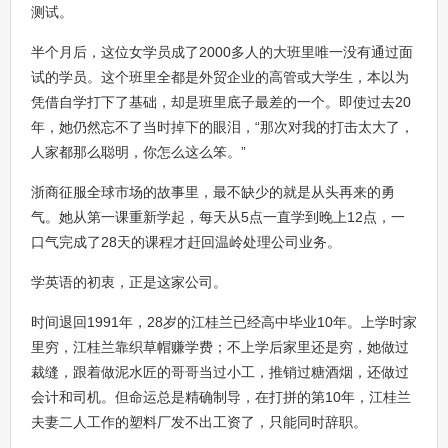
测试。
半个月后，这位女学员成了2000多人的大班里唯一没有通过面
试的学员。这个班里全都是外贸企业的高管或大学生，本以为
凭借自学打下了基础，却是班里底子最差的一个。即使过去20
年，她仍然忘不了当时掉下的眼泪，“那次对我的打击太大了，
人家都那么聪明，你怎么这么笨。”
浙商征服全球市场的故事里，最不缺少的就是从头再来的勇
气。她从第一课重新学起，每天从5点一直学到晚上12点，一
口气完成了28天的课程才赶回温岭处理公司业务。
学英语的初衷，正是这家公司。
时间退回1991年，28岁的江桂兰已经高中毕业10年。上学时家
里穷，江桂兰靠织草帽赚学费；不上学后家里还是穷，她做过
裁缝，跟着做泥水匠的哥哥当过小工，推销过糖酒烟，还做过
会计和司机。但命运总是精确制导，在打拼的第10年，江桂兰
夫妻二人工作的塑料厂发不出工资了，只能同时辞职。