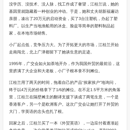
没学历、没技术、没人脉，找工作成了奢望，江桂兰说，她的
基因里就隐藏着一种创业的冲动。于是，她和丈夫胡新福遍访
亲朋，凑出了20万元的启动资金，买了3台注塑机，办起了塑
料厂。以生产当地渔船用的冰盒、脸盆等简单的塑料制品起
家，在本地市场销售。
小厂起点低，竞争压力大。为了开拓更大的市场，江桂兰开始
走南闯北，北上广津都留下了她谈生意的足迹。
1995年，广交会如火如荼地开办，作为我国外贸的最前沿，这
里挤满了大企业和大老板，小厂子根本拿不到摊位。
江桂兰用了两天的时间，拖着自己的产品“挨家挨户”地询问，
终于以4万元的价格拿下了1/6的摊位。在不足1.5平方米的角落
里，江桂兰在隔壁摊主的翻译支援下谈成了两笔生意，一个是
香港客户，另一个是欧洲客户。这次广交会让她打开了外贸的
大门，学英语的念头也扎了根。
回家之后，江桂兰买了一本《外贸英语》，一边应付着逐渐起