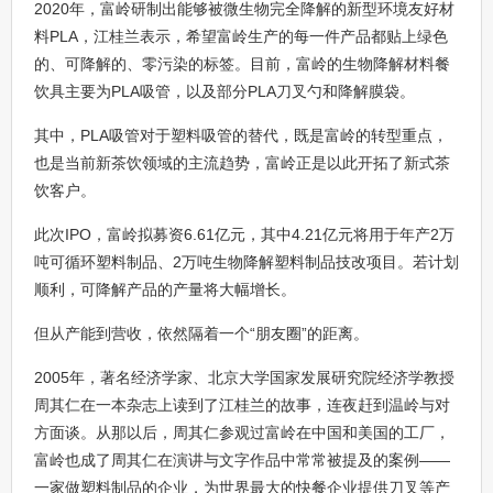
2020年，富岭研制出能够被微生物完全降解的新型环境友好材
料PLA，江桂兰表示，希望富岭生产的每一件产品都贴上绿色
的、可降解的、零污染的标签。目前，富岭的生物降解材料餐
饮具主要为PLA吸管，以及部分PLA刀叉勺和降解膜袋。
其中，PLA吸管对于塑料吸管的替代，既是富岭的转型重点，
也是当前新茶饮领域的主流趋势，富岭正是以此开拓了新式茶
饮客户。
此次IPO，富岭拟募资6.61亿元，其中4.21亿元将用于年产2万
吨可循环塑料制品、2万吨生物降解塑料制品技改项目。若计划
顺利，可降解产品的产量将大幅增长。
但从产能到营收，依然隔着一个“朋友圈”的距离。
2005年，著名经济学家、北京大学国家发展研究院经济学教授
周其仁在一本杂志上读到了江桂兰的故事，连夜赶到温岭与对
方面谈。从那以后，周其仁参观过富岭在中国和美国的工厂，
富岭也成了周其仁在演讲与文字作品中常常被提及的案例——
一家做塑料制品的企业，为世界最大的快餐企业提供刀叉等产