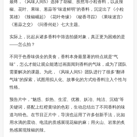
最终，《风味人间5》选择了胡椒、孜然等小粒香料，以及辣
椒、花叶、果味、葱蒜等“味道鲜明”的香料，沉淀出了《小粒
英雄》《辣椒崛起》《花叶奇缘》《秘香寻踪》《果味迷宫》
《葱蒜之交》《问香何处》七大主题。
实际上，比起从诸多香料中筛选拍摄对象，真正更为困难的是
——怎么拍？
不同于色香味俱全的美食，香料本身最显著的特点就是“气
味”，怎么才能让观众能透过画面闻到香料的气味，成为了团队
需要解决的课题。为此，《风味人间5》团队进行了很多“翻译
气味”的探索，试图用拟人化、故事化的方式给香料注入个性与
性格。
预告片中，“魅惑、炽热、生涩、优雅、妖冶、纯洁、沉稳”等
关键词，搭配上红橙黄绿的色彩，生动总结出了不同香料的味
道与特色。在节目正片中，导演也运用了许多创新手法，比如
用水滴的震动、电流的质感展现花椒的麻；用火山、岩浆的炙
热感展现辣椒的辣。