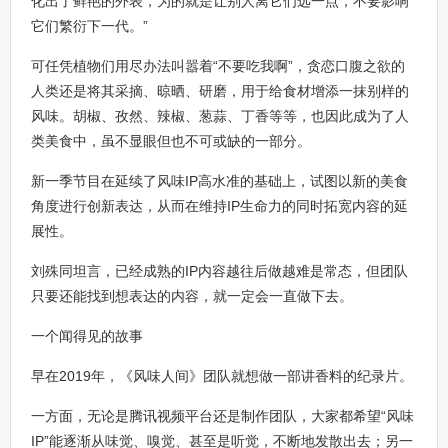
化出了鲜艳的外表，为的就是让别人离它们远一点，不要影响
它们繁衍下一代。”
可任凭植物们用尽办法叫嚣着“不要吃我啊”，贪恋口腹之欲的
人类还是将其采摘、晾晒、研磨，用于给食材增添一抹别样的
风味。胡椒、孜然、辣椒、葱蒜、丁香等等，也因此成为了人
类美食中，虽不显眼但也不可或缺的一部分。
新一季节目在延续了风味IP高水准的基础上，试图以新的美食
角度进行创新表达，从而在维持IP生命力的同时拓宽内容的延
展性。
刘殊同坦言，已经成熟的IP内容越往后做越难是常态，但团队
只要还能找到想表达的内容，就一定会一直做下去。
一个闻得见的故事
早在2019年，《风味人间》团队就想做一部讲香料的纪录片。
一方面，无论是腾讯视频平台还是制作团队，大家都希望“风味
IP”能逐渐从味觉、嗅觉、甚至是听觉，不断地发散出去；另一