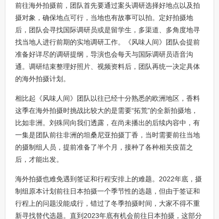
前往海外拍摄前，团队首先要通过案头调研选择好地点以及拍
摄对象，确保地点可行，当地也有故事可以拍。定好拍摄地
后，团队会寻找国际调研员或是留学生，多渠道、多角度地寻
找当地人进行前期的实地调研工作。《风味人间》团队会提前
准备好详尽的调研提纲，导演也会每天与国际调研员语音沟
通。调研结束整理好照片、视频资料后，团队再统一决定具体
的海外拍摄计划。
相比起《风味人间》团队以往已经十分熟悉的欧洲地区，香料
这季在海外拍摄时挑战比较大的是需要“拓荒”的全新拍摄地，
比如非洲。刘殊同向我们透露，在尚未播出的后续内容中，有
一集是团队前往非洲的坦桑尼亚拍摄丁香，当时需要前往当地
的摄制组人员，提前准备了半个月，接种了各种相关疫苗之
后，才能出发。
海外拍摄也难免遇到签证和行程安排上的难题。2022年底，摄
制组原本计划前往日本拍摄一个季节性的选题，但由于签证和
行程上的问题没能成行，错过了冬季拍摄时间，大家不得不重
新寻找替代选题。直到2023年底有机会前往日本拍摄，这部分