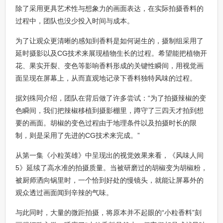
除了采用更具艺术性与想象力的画面表达，在实际拍摄香料的
过程中，团队也没少投入时间与成本。
为了让观众更清晰的感知到香料是如何诞生的，摄制组采用了
延时摄影以及CG技术来展现植物生长的过程。希望能把植物开
花、果实开裂、变色等影响香料形成的关键性瞬间，用视觉画
面呈现在屏幕上，从而直观地记录下香料独特风味的过程。
据刘殊同介绍，团队在背后做了许多尝试：“为了拍摄辣椒的变
色瞬间，我们把辣椒移植到摄影棚里，蹲守了三四天才拍到想
要的画面。胡椒的变色过程由于地理条件以及拍摄时长的限
制，则是采用了先进的CG技术来完成。”
从第一集《小粒英雄》中呈现出的视觉效果来看，《风味人间
5》延续了高水准的拍摄质量。当被研磨过的胡椒变为胡椒粉，
被厨师洒向锅里时，一个恰到好处的慢镜头，就能让屏幕外的
观众透过画面闻到辛辣的气味。
与此同时，大量的微距拍摄，将原本并不起眼的“小粒香料”刻