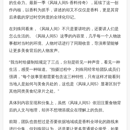
的生命力。最新一季《风味人间5·香料传奇》，延续了这一创
作内核，以香料为抓手，讲述的却又不仅仅是香料，更是其背
后承载的穿过时空跨度的全球化印记。
在刘殊同看来，《风味人间》不只是要讲吃的，还要讲人们是
怎么生活的。《风味人间5》这季的内容里，几乎每一个人物故
事都对当时的环境、人物对话进行了同期收音，导演希望能够
让更多美食背后的人物发声。
“我当时给摄制组规定了三点，分别是听见一种声音，看见一种
生活，感受一种味道。”拍摄过程中，刘殊同经常给团队成员们
强调，“每个故事里都需要包含这三种特性，只有这样才能看到
当地人是如何与美食共处的，这也是《风味人间5》显著区别于
其他同类美食纪录片之处。”
具体到内容呈现和分集上，虽然《风味人间5》依旧注重食物背
后的人文与地理，却并不想增添观众在理解上的负担。
前期，团队也曾想过是否要依据地域或是香料全球化的路线来
进行分集，但刘殊同认为，还是要让更多普通观众接受，如果