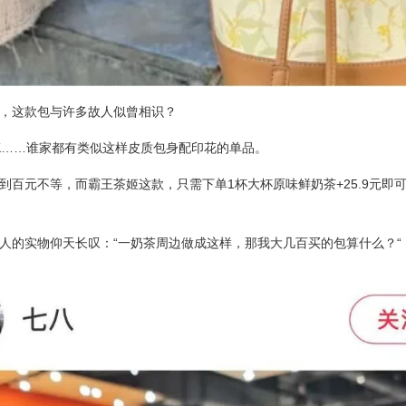
，这款包与许多故人似曾相识？
h、MK……谁家都有类似这样皮质包身配印花的单品。
到百元不等，而霸王茶姬这款，只需下单1杯大杯原味鲜奶茶+25.9元即
人的实物仰天长叹：“一奶茶周边做成这样，那我大几百买的包算什么？“