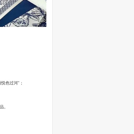
颜悦色过河”；
品。