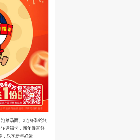
、泡菜汤面、2连杯装蛇转
子转运福卡，新年暴富好
春，乐享新年好运！