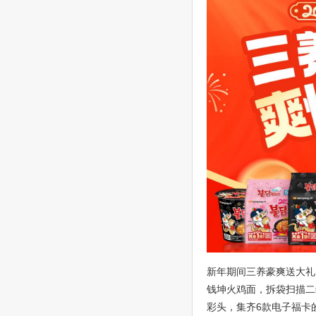
新年期间三养豪爽送大礼
钱坤火鸡面，拆袋扫描二
彩头，集齐6款电子福卡