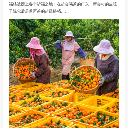
福桔被摆上各个祈福之地；在超会喝茶的广东，新会柑的皮晾
干陈化后是普洱茶的超级搭档……