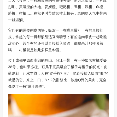
当天气转凉，一颗颗金黄的柑橘便将整个南方渲染成了一片红
彤彤、黄澄澄的大地。爱媛橙、耙耙柑、丑柑、沃柑、血橙、
脐橙、蜜柚……在秋冬时节陆续挂上枝头，给阴冷天气中带来
一丝温润。
它们有的需要削皮切块，吸溜一下在嘴里爆汁；有的直接剥
皮，拿起的每一瓣都酸甜适宜有嚼劲；有的连肉带皮一起吃脆
甜沁心；甚至有的还可以直接插入吸管，像喝果汁那样吸着
喝……柑橘就是如此多样且华丽。
位于成都平原西南部的眉山、蒲江一带，有一种知名柑橘爱媛
38号，也叫果冻橙。它几乎完美融合了橘子与橙子的优点：皮
薄易剥，汁水丰盈，人称“徒手榨汁机”，能直接插入吸管“喝”的
就是的它。来上一口，8：2的甜酸比，软嫩Q弹的果肉，完全
像吃了一枚“爆汁果冻”。