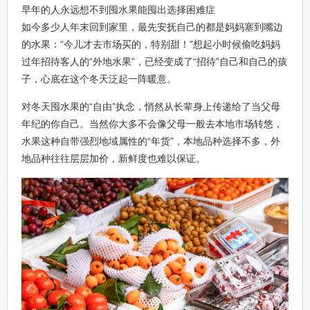
早年的人永远想不到囤水果能囤出选择困难症
如今多少人年末回到家里，最先安抚自己的都是妈妈塞到嘴边
的水果：“今儿才去市场买的，特别甜！”想起小时候偷吃妈妈
过年招待客人的“外地水果”，已经变成了“招待”自己和自己的孩
子，心底在这个冬天泛起一阵暖意。
对冬天囤水果的“自由”执念，悄然从长辈身上传递给了当父母
年纪的你自己。当然你大多不会像父母一般去本地市场转悠，
水果这种自带强烈地域属性的“年货”，本地品种选择不多，外
地品种往往层层加价，新鲜度也难以保证。