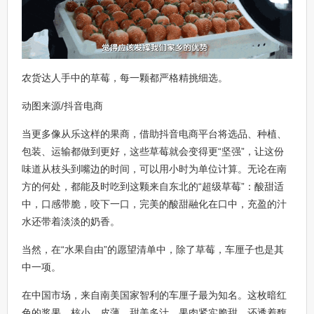
农货达人手中的草莓，每一颗都严格精挑细选。
动图来源/抖音电商
当更多像从乐这样的果商，借助抖音电商平台将选品、种植、
包装、运输都做到更好，这些草莓就会变得更“坚强”，让这份
味道从枝头到嘴边的时间，可以用小时为单位计算。无论在南
方的何处，都能及时吃到这颗来自东北的“超级草莓”：酸甜适
中，口感带脆，咬下一口，完美的酸甜融化在口中，充盈的汁
水还带着淡淡的奶香。
当然，在“水果自由”的愿望清单中，除了草莓，车厘子也是其
中一项。
在中国市场，来自南美国家智利的车厘子最为知名。这枚暗红
色的浆果，核小、皮薄，甜美多汁，果肉紧实脆甜，还透着馥