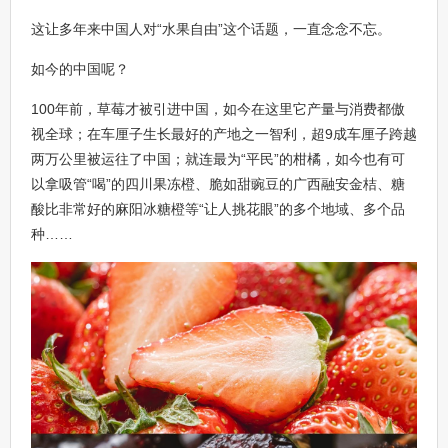
这让多年来中国人对“水果自由”这个话题，一直念念不忘。
如今的中国呢？
100年前，草莓才被引进中国，如今在这里它产量与消费都傲
视全球；在车厘子生长最好的产地之一智利，超9成车厘子跨越
两万公里被运往了中国；就连最为“平民”的柑橘，如今也有可
以拿吸管“喝”的四川果冻橙、脆如甜豌豆的广西融安金桔、糖
酸比非常好的麻阳冰糖橙等“让人挑花眼”的多个地域、多个品
种……