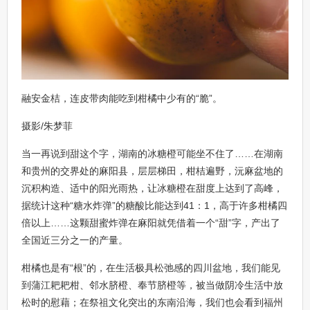
融安金桔，连皮带肉能吃到柑橘中少有的“脆”。
摄影/朱梦菲
当一再说到甜这个字，湖南的冰糖橙可能坐不住了……在湖南
和贵州的交界处的麻阳县，层层梯田，柑桔遍野，沅麻盆地的
沉积构造、适中的阳光雨热，让冰糖橙在甜度上达到了高峰，
据统计这种“糖水炸弹”的糖酸比能达到41：1，高于许多柑橘四
倍以上……这颗甜蜜炸弹在麻阳就凭借着一个“甜”字，产出了
全国近三分之一的产量。
柑橘也是有“根”的，在生活极具松弛感的四川盆地，我们能见
到蒲江耙耙柑、邻水脐橙、奉节脐橙等，被当做阴冷生活中放
松时的慰藉；在祭祖文化突出的东南沿海，我们也会看到福州