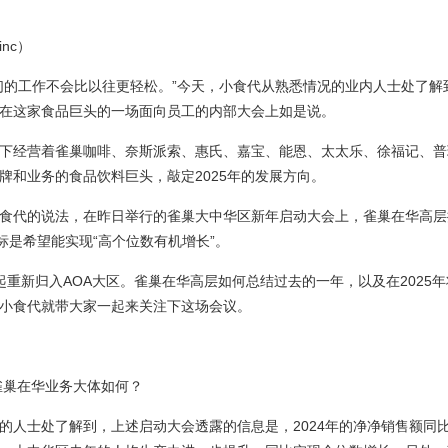
nc）
们的工作不会比以往更轻松。”今天，小食代从熟悉情况的业内人士处了解
在这家食品巨头的一场面向员工的内部大会上如是说。
下经营着雀巢咖啡、奈斯派索、惠氏、嘉宝、能恩、太太乐、徐福记、普
牌和业务的食品饮料巨头，敲定2025年的发展方向。
食代的说法，在昨日举行的雀巢大中华区新年启动大会上，雀巢在华高层提
标是希望能实现“高个位数有机增长”。
起重新归入AOA大区。雀巢在华高层如何总结过去的一年，以及在2025
小食代就带大家一起来关注下这场会议。
，雀巢在华业务大体如何？
的人士处了解到，上述启动大会透露的信息是，2024年的净净销售额同