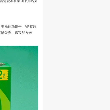
营运资本在集团中排名第
美禄运动饼干、VP胶原
脆鲨脆蛋卷、嘉宝配方米