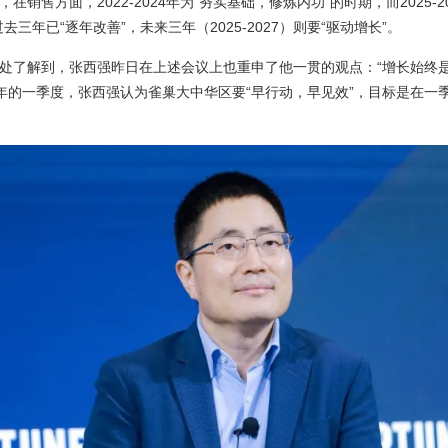
销售方面，2022-2024年为“夯实基础，修炼内功”的时期，而2025-2
三年已“逐年改善”，未来三年（2025-2027）则要“驱动增长”。
处了解到，张西强昨日在上述会议上也重申了他一贯的观点：“增长始终
25年的一季度，张西强认为雀巢大中华区要“早行动，早见效”，目标是在一