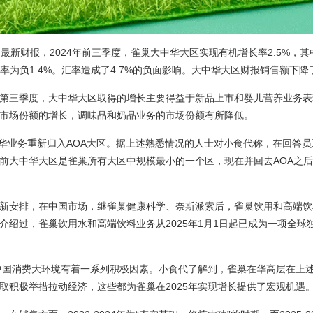
最新财报，2024年前三季度，雀巢大中华大区实现有机增长率2.5%，
贡献率为负1.4%。汇率造成了4.7%的负面影响。大中华大区财报销售额下降了
第三季度，大中华大区取得的增长主要得益于新品上市和婴儿营养业务表
市场份额的增长，调味品和奶品业务的市场份额有所降低。
巢在华业务重新归入AOA大区。据上述熟悉情况的人士对小食代称，在回答
前大中华大区是雀巢所有大区中规模最小的一个区，现在并回去AOA之
新安排，在中国市场，继雀巢健康科学、奈斯派索后，雀巢饮用和高端饮
介绍过，雀巢饮用水和高端饮料业务从2025年1月1日起已成为一项全球
为中国消费大环境有着一系列积极因素。小食代了解到，雀巢在华高层在上
取积极举措拉动经济，这些都为雀巢在2025年实现增长提供了宏观机遇