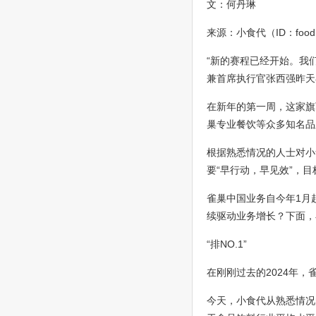
文：何丹琳
来源：小食代（ID：foodi
“新的赛程已经开始。我
兼首席执行官张西强昨天
在新年的第一周，这家旗
巢专业餐饮等众多知名品
根据熟悉情况的人士对小
要“早行动，早见效”，目
雀巢中国业务自今年1月
续驱动业务增长？下面，
“排NO.1”
在刚刚过去的2024年
今天，小食代从熟悉情况