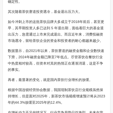
确定性。
其次随着茶饮赛道投资遇冷，基金退出压力大。
如今冲刺上市的这批茶饮品牌大多成立于2018年前后，甚至更
早，其早期投资人多已达到 5 年退出期，面临着巨大的基金退
出压力，急需通过上市来完成退出。而且近年来，消费投融资
市场遇冷，留给茶饮企业的资金和投资者的耐心都越来越少。
数据显示，自2021年以来，茶饮赛道的融资金额和企业数快速
下滑，2024年融资金额已降至7年低点。尽管茶饮在餐饮行业
中热度相对较高，但资本对其的热情正在逐渐消退，这是不争
的事实。
再者，最显著的变化，就是国内茶饮行业增长的放缓。
根据中国连锁经营协会数据，我国现制茶饮店行业规模虽然保
持增长，但是面对2025年，新茶饮市场规模增速预计将从2023
年的44.3%放缓至2025年的12.4%。
在增长动力不足的情况下，行业竞争局势日益激烈，未来在营