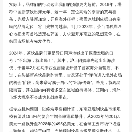
实际上，品牌们的行动远比我们的预想更为超前。2018年，堪
称中国新茶饮出海元年。这一年，定位高端的奈雪的茶与喜
茶，先后入驻新加坡，开启海外征程；蜜雪冰城则依据自身亲
民的品牌定位，将目光投向越南。到了2023年，茶百道独具匠
心地把出海首站选定在韩国，力求避开东南亚的激烈竞争，在
韩国市场抢占先发优势。
2024年，茶饮品牌们更是异口同声地喊出了振聋发聩的口
号：“不出海，就出局！”。其中，沪上阿姨率先迈出出海步
伐，于当年2月在马来西亚吉隆坡开设了首家海外自营店。不
过，在头部新茶饮品牌阵营里，古茗还处于“评估进入境外市场
的机会”阶段，尚未谱写属于自己的“出海传奇”。毕竟，就现阶
段而言，其在国内尚有诸多空白区域亟待填补，短期内，海外
市场大概率不会成为其战略重点。
据专业机构预测，以终端零售额计算，东南亚现制饮品市场规
模有望以19.8%的复合年增长率迅猛攀升，从2023年的201亿
美元一路飙升至2028年的495亿美元，在全球主要市场中增速
一骑绝尘。相较于中国，当地现制饮品市场呈现分散状态，连