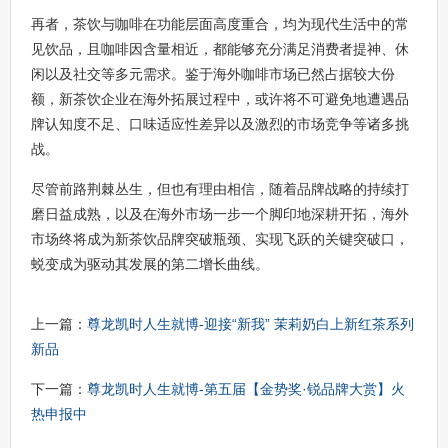
再者，茶饮与咖啡在功能层面高度重合，均为现代生活中的常
见饮品，且咖啡因含量相近，都能够充分满足消费者提神、休
闲以及社交等多元需求。鉴于海外咖啡市场已然占据较大份
额，新茶饮企业在海外拓展过程中，或许将不可避免地遭遇品
牌认知度不足、口味适应性差异以及激烈的市场竞争等诸多挑
战。
尽管前路荆棘丛生，但也有理由相信，随着品牌战略的持续打
磨日益成熟，以及在海外市场一步一个脚印地深耕开拓，海外
市场终将成为新茶饮品牌突破瓶颈、实现飞跃的关键突破口，
蜕变成为驱动其发展的第二增长曲线。
上一篇：
尊龙凯时人生就博-迎接“新我” 茉莉奶白上新红茶系列
新品
下一篇：
尊龙凯时人生就博-第五届【金势奖·锐品牌大赏】火
热申报中