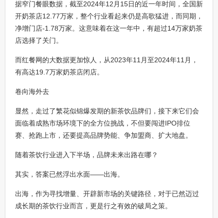
据窄门餐眼数据，截至2024年12月15日的近一年时间，全国新
开奶茶店12.77万家，整个行业看起来仍是高歌猛进，而同期，
净增门店-1.78万家。这意味着在这一年中，有超过14万家奶茶
店选择了关门。
而红餐网的大数据更加惊人，从2023年11月至2024年11月，
有高达19.7万家奶茶店闭店。
卷向海外去
显然，走过了繁花似锦爆发期的新茶饮品牌们，接下来它们会
面临着成熟市场环境下的全方位挑战，不但要闯进IPO排位
赛、抢跑上市，还要提高品牌势能、争加盟商、扩大地盘。
随着茶饮行业进入下半场，品牌未来出路在哪？
其实，答案已然浮出水面——出海。
出海，作为寻找增量、开辟新市场的关键路径，对于已然迈过
成长期的茶饮行业而言，更是行之有效的破局之策。