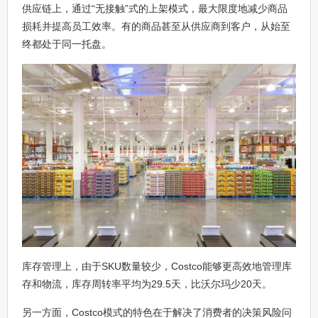
供应链上，通过“无接触”式的上架模式，最大限度地减少商品
损耗并提高员工效率。有的商品甚至从供应商到客户，从始至
终都处于同一托盘。
库存管理上，由于SKU数量较少，Costco能够更高效地管理库
存和物流，库存周转率平均为29.5天，比沃尔玛少20天。
另一方面，Costco模式的特色在于解决了消费者的决策风险问