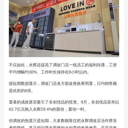
不仅如此，永辉还提高了调改门店一线员工的福利待遇，工资
平均增幅约30%、工作时长保持在8小时以内。
据短期数据显示，调改门店各方面改善效果明显，日均销售额
是此前的6倍。
显著的成效甚至吸引了名创优品的投资。9月，名创优品宣布以
62.7亿元购入永辉29.4%的股份，轰动一时。
但调改的热度只是短期，大多数顾客仅把永辉调改店当作胖东
来的替代，真正的问题反而被如火如荼的改造掩盖，迟迟没有