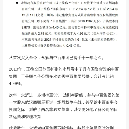
从首次买入至今，永辉与中百集团已携手十一年之久。
2013年，正往全国范围扩张的永辉看中了具有国资背景的中百
集团，于是联合子公司多次购买中百集团股份，合计占比约
4.99%。
次年，永辉进一步增持至5%，达到举牌线，并与中百集团的第
一大股东武汉商联展开过一场股权争夺战，甚至趁中百董事会
换届之际，派驻了两名非独立董事，以便更好地了解公司的日
常运营和管理决策。
此后数年，永辉对中百集团不断增持，持股比例最高时达到