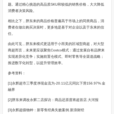
题。通过精心挑选的高品质SKU和较低的销售价格，大大降低
消费者决策风险。
相比之下，胖东来的商品价格普遍高于市场上的同类商品，消
费者在做出购买决策时，更多地是基于对企业以及于东来的信
任。
由此可见，胖东来模式更适用于小而美的区域型商超，对大型
商超而言，未来更应该聚焦Costco模式：通过发展自有品牌来
实现差异化竞争；实施前置仓模式、即时零售等全渠道战略；
推进数字化转型，以提升管理效率。
参考资料：
[1]永辉超市三季度净现金流为-20.11亿元同比下滑156.97%.金
融界
[2]胖东来调改永辉二店探访：商品还原度将超首店.大河报
[3]永辉超级物种：新零售经典失败案例.新浪财经