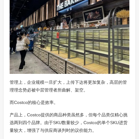
管理上，企业规模一旦扩大，上传下达将更加复杂，高层的管
理理念势必被中层管理者所曲解、架空。
而Costco的核心是效率。
产品上，Costco提供的商品种类虽然多，但每个品类仅精心挑
选两到四个品牌。由于SKU数量较少，Costco的单个SKU进货
量较大，增强了与供应商谈判时的议价能力。