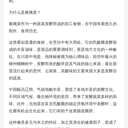
构。
为什么是酱腌菜？
酱腌菜作为一种蔬菜发酵而成的加工食物，在中国有着悠久的
制作、食用历史。
这类看似普通的食材，在烹饪中有大用处。它由乳酸菌发酵形
成的丰富滋味，是菜品的重要调味剂，更是地方文化的一种象
征。在川菜中泡姜、泡辣椒被视为核心调味品；前些年爆火的
柳州螺蛳粉中，发酵而来的酸笋是其气味的核心来源；最近新
晋流行起来的贵州、云南菜，其酸味的主要来源大多是发酵后
的蔬菜。
中国幅员辽阔、气候地貌丰富，塑造了各地丰富的发酵文化。
不同区域气候、微生物环境的差异，带来了发酵蔬菜多样的风
味。此外，当泡菜在富含乳酸菌的稳定厌氧环境中发酵时，益
生菌有机会生长起来，它们有助于改善肠道菌群。
这种兼具多元与本土的特征，加之其潜在的健康因子，形成了