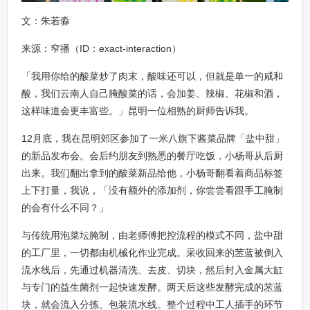
文：朱若淼
来源：窄播（ID：exact-interaction）
「我用你给的酸菜炒了肉末，酸味还可以，但就是单一的咸和
酸，我们云南人自己腌酸菜的话，会加姜、辣椒、花椒和酒，
这样味道会更丰富些。」昆明一位相熟的厨师告诉我。
12月底，我在昆明郊区参加了一米八旗下酱菜品牌「盐中甜」
的新品发布会。会后约朋友到熟悉的餐厅吃饭，小杨哥从后厨
出来。我们翻出拿到的酸菜新品给他，小杨哥翻看着商品标签
上下打量，我说，「没有额外的添加剂，你尝尝看跟手工腌制
的会有什么不同？」
与传统用泡菜坛腌制，由老师傅把控流程的模式不同，盐中甜
的工厂里，一切都由机械化作业完成。采收回来的苤蓝被倒入
流水线后，先通过机器清洗、去皮、切块，然后封入金属大缸
与专门的益生菌剂一起快速发酵。两天后这些发酵完成的苤蓝
块，就会流入分拣、包装流水线。整个过程中工人插手的环节