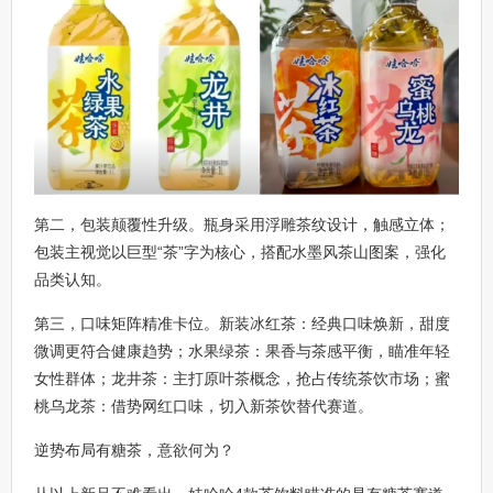
第二，包装颠覆性升级。瓶身采用浮雕茶纹设计，触感立体；
包装主视觉以巨型“茶”字为核心，搭配水墨风茶山图案，强化
品类认知。
第三，口味矩阵精准卡位。新装冰红茶：经典口味焕新，甜度
微调更符合健康趋势；水果绿茶：果香与茶感平衡，瞄准年轻
女性群体；龙井茶：主打原叶茶概念，抢占传统茶饮市场；蜜
桃乌龙茶：借势网红口味，切入新茶饮替代赛道。
逆势布局有糖茶，意欲何为？