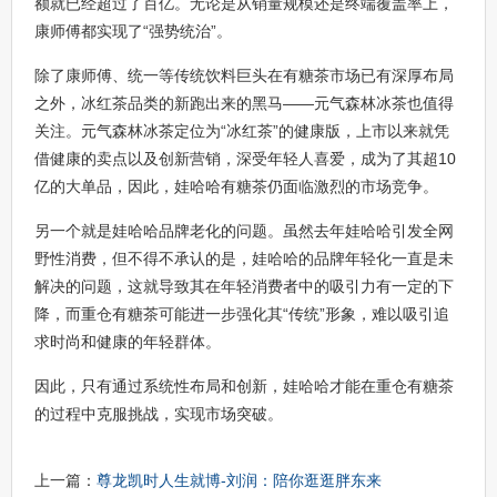
额就已经超过了百亿。无论是从销量规模还是终端覆盖率上，
康师傅都实现了“强势统治”。
除了康师傅、统一等传统饮料巨头在有糖茶市场已有深厚布局
之外，冰红茶品类的新跑出来的黑马——元气森林冰茶也值得
关注。元气森林冰茶定位为“冰红茶”的健康版，上市以来就凭
借健康的卖点以及创新营销，深受年轻人喜爱，成为了其超10
亿的大单品，因此，娃哈哈有糖茶仍面临激烈的市场竞争。
另一个就是娃哈哈品牌老化的问题。虽然去年娃哈哈引发全网
野性消费，但不得不承认的是，娃哈哈的品牌年轻化一直是未
解决的问题，这就导致其在年轻消费者中的吸引力有一定的下
降，而重仓有糖茶可能进一步强化其“传统”形象，难以吸引追
求时尚和健康的年轻群体。
因此，只有通过系统性布局和创新，娃哈哈才能在重仓有糖茶
的过程中克服挑战，实现市场突破。
上一篇：
尊龙凯时人生就博-刘润：陪你逛逛胖东来