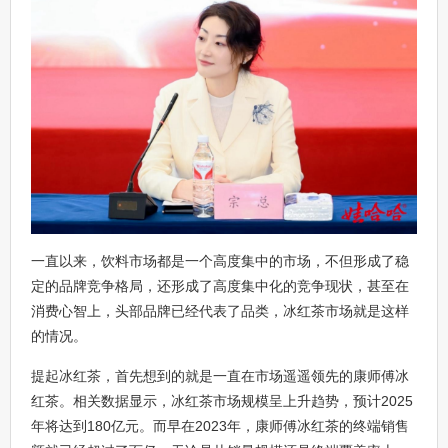
一直以来，饮料市场都是一个高度集中的市场，不但形成了稳
定的品牌竞争格局，还形成了高度集中化的竞争现状，甚至在
消费心智上，头部品牌已经代表了品类，冰红茶市场就是这样
的情况。
提起冰红茶，首先想到的就是一直在市场遥遥领先的康师傅冰
红茶。相关数据显示，冰红茶市场规模呈上升趋势，预计2025
年将达到180亿元。而早在2023年，康师傅冰红茶的终端销售