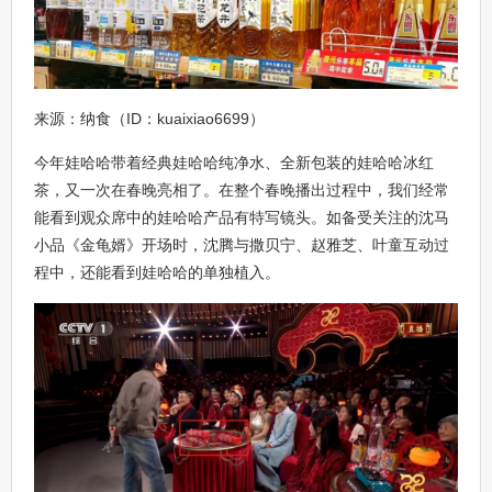
来源：纳食（ID：kuaixiao6699）
今年娃哈哈带着经典娃哈哈纯净水、全新包装的娃哈哈冰红
茶，又一次在春晚亮相了。在整个春晚播出过程中，我们经常
能看到观众席中的娃哈哈产品有特写镜头。如备受关注的沈马
小品《金龟婿》开场时，沈腾与撒贝宁、赵雅芝、叶童互动过
程中，还能看到娃哈哈的单独植入。