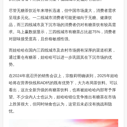
尽管无糖茶饮近年来增长迅速，但中国市场庞大，消费者需求
呈现多元化。一二线城市消费者可能更倾向于无糖、健康饮
品，而三四线城市及下沉市场的消费者仍对有糖茶饮有较高需
求。马上赢数据显示，三四线城市有糖茶占比超75%，消费者
对甜味接受度高，且价格敏感性强。
而娃哈哈在国内三四线城市及农村市场拥有深厚的渠道积累，
通过重仓有糖茶，娃哈哈可以进一步巩固其在下沉市场的优
势。
在2024年底召开的销售会议上，宗馥莉明确谈到，2025年娃哈
哈将在营养快线和AD钙的既有优势下，大力布局茶饮料。可以
看出，这次全新升级的有糖茶饮料，也将被娃哈哈内部寄予厚
望。不少业内人士也认为，娃哈哈错位竞争推出有糖茶在市场
上胜算很大，但同时纳食也认为，这背后未必没有挑战和隐
忧。