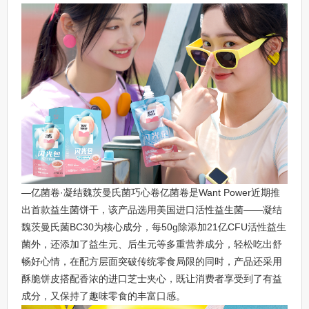
—亿菌卷·凝结魏茨曼氏菌巧心卷亿菌卷是Want Power近期推
出首款益生菌饼干，该产品选用美国进口活性益生菌——凝结
魏茨曼氏菌BC30为核心成分，每50g除添加21亿CFU活性益生
菌外，还添加了益生元、后生元等多重营养成分，轻松吃出舒
畅好心情，在配方层面突破传统零食局限的同时，产品还采用
酥脆饼皮搭配香浓的进口芝士夹心，既让消费者享受到了有益
成分，又保持了趣味零食的丰富口感。