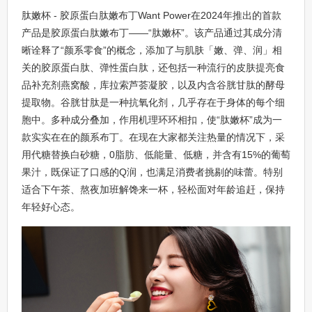
肽嫩杯 - 胶原蛋白肽嫩布丁Want Power在2024年推出的首款
产品是胶原蛋白肽嫩布丁——“肽嫩杯”。该产品通过其成分清
晰诠释了“颜系零食”的概念，添加了与肌肤「嫩、弹、润」相
关的胶原蛋白肽、弹性蛋白肽，还包括一种流行的皮肤提亮食
品补充剂燕窝酸，库拉索芦荟凝胶，以及内含谷胱甘肽的酵母
提取物。谷胱甘肽是一种抗氧化剂，几乎存在于身体的每个细
胞中。多种成分叠加，作用机理环环相扣，使“肽嫩杯”成为一
款实实在在的颜系布丁。在现在大家都关注热量的情况下，采
用代糖替换白砂糖，0脂肪、低能量、低糖，并含有15%的葡萄
果汁，既保证了口感的Q润，也满足消费者挑剔的味蕾。特别
适合下午茶、熬夜加班解馋来一杯，轻松面对年龄追赶，保持
年轻好心态。