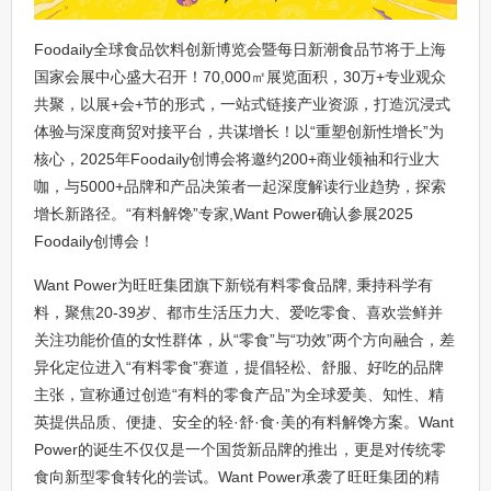
Foodaily全球食品饮料创新博览会暨每日新潮食品节将于上海
国家会展中心盛大召开！70,000㎡展览面积，30万+专业观众
共聚，以展+会+节的形式，一站式链接产业资源，打造沉浸式
体验与深度商贸对接平台，共谋增长！以“重塑创新性增长”为
核心，2025年Foodaily创博会将邀约200+商业领袖和行业大
咖，与5000+品牌和产品决策者一起深度解读行业趋势，探索
增长新路径。“有料解馋”专家,Want Power确认参展2025
Foodaily创博会！
Want Power为旺旺集团旗下新锐有料零食品牌, 秉持科学有
料，聚焦20-39岁、都市生活压力大、爱吃零食、喜欢尝鲜并
关注功能价值的女性群体，从“零食”与“功效”两个方向融合，差
异化定位进入“有料零食”赛道，提倡轻松、舒服、好吃的品牌
主张，宣称通过创造“有料的零食产品”为全球爱美、知性、精
英提供品质、便捷、安全的轻·舒·食·美的有料解馋方案。Want
Power的诞生不仅仅是一个国货新品牌的推出，更是对传统零
食向新型零食转化的尝试。Want Power承袭了旺旺集团的精