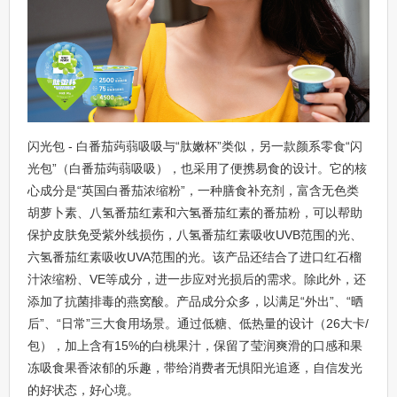
闪光包 - 白番茄蒟蒻吸吸与“肽嫩杯”类似，另一款颜系零食“闪
光包”（白番茄蒟蒻吸吸），也采用了便携易食的设计。它的核
心成分是“英国白番茄浓缩粉”，一种膳食补充剂，富含无色类
胡萝卜素、八氢番茄红素和六氢番茄红素的番茄粉，可以帮助
保护皮肤免受紫外线损伤，八氢番茄红素吸收UVB范围的光、
六氢番茄红素吸收UVA范围的光。该产品还结合了进口红石榴
汁浓缩粉、VE等成分，进一步应对光损后的需求。除此外，还
添加了抗菌排毒的燕窝酸。产品成分众多，以满足“外出”、“晒
后”、“日常”三大食用场景。通过低糖、低热量的设计（26大卡/
包），加上含有15%的白桃果汁，保留了莹润爽滑的口感和果
冻吸食果香浓郁的乐趣，带给消费者无惧阳光追逐，自信发光
的好状态，好心境。