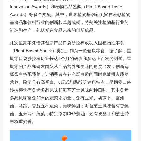
Innovation Awards）和植物基品鉴奖（Plant-Based Taste
Awards）等多个奖项。其中，世界植物基创新奖旨在表彰植物
基食品和饮料行业的创新和卓越成就，特别关注植物基行业的
制造和生产，包括塑造食品未来的创新成品。
此次星期零凭借其创新产品口袋沙拉棒成功入围植物性零食
（Plant-Based Snack）类别。作为一款健康零食，据了解，星
期零口袋沙拉棒历经长达9个月的研发和多达上百次的测试。星
期零的产品和研发团队从产品营养和美味的角度出发，创新选
择蛋白搭配蔬菜，让消费者在补充蛋白质的同时也能摄入蔬菜
营养。除了具有高蛋白、0反式脂肪酸等健康特点，星期零口袋
沙拉棒含有炙烤多蔬风味和海苔芝士风味两种口味，其中炙烤
多蔬风味富含20%的蔬菜添加量，含有玉米、胡萝卜、杏鲍
菇、马蹄、香葱五种蔬菜，美味鲜甜；海苔芝士风味含有杏鲍
菇、玉米两种蔬菜，特别添加DHA藻油，还有奶酪丁和芝士带
来双重奶香。